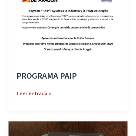
EDIFICIO
DE
OFICINAS
EN
CALAMOCHA
Y
SUSTITUCIÓN
DE
LUMINARIAS
PROGRAMA PAIP
EN
INSTALACIONES
DE
PROGRAMA
Leer entrada »
UTRILLAS.
PAIP