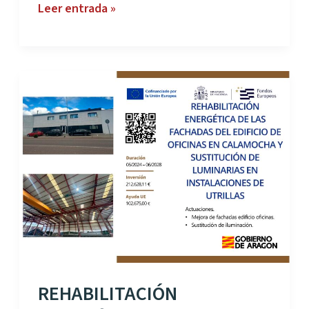
EQUIPAMIENTO
Leer entrada »
Y
ADECUACIÓN
DE
INSTALACIONES
EN
INDUSTRIA
DE
PREFABRICADOS
DE
HORMIGÓN.
REHABILITACIÓN