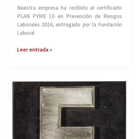
Nuestra empresa ha recibido el certificado
PLAN PYME 10 en Prevención de Riesgos
Laborales 2016, entregado por la Fundación
Laboral
Plan
Leer entrada »
de
Prevención
de
Riesgos
Laborales